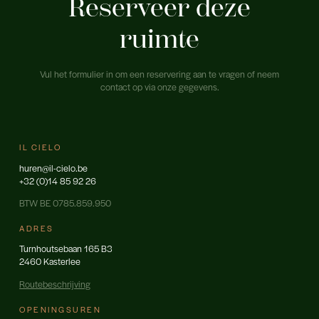
Reserveer deze
ruimte
Vul het formulier in om een reservering aan te vragen of neem
contact op via onze gegevens.
IL CIELO
huren@il-cielo.be
+32 (0)14 85 92 26
BTW BE 0785.859.950
ADRES
Turnhoutsebaan 165 B3
2460 Kasterlee
Routebeschrijving
OPENINGSUREN