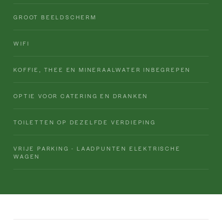
GROOT BEELDSCHERM
WIFI
KOFFIE, THEE EN MINERAALWATER INBEGREPEN
OPTIE VOOR CATERING EN DRANKEN
TOILETTEN OP DEZELFDE VERDIEPING
VRIJE PARKING - LAADPUNTEN ELEKTRISCHE
WAGEN